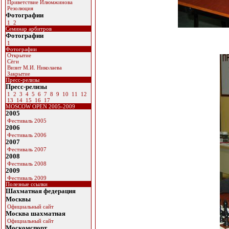
Приветствие Илюмжинова
Резолюция
Фотографии
1
2
Семинар арбитров
Фотографии
1
Фотографии
Открытие
Сёги
Визит М.И. Николаева
Закрытие
Пресс-релизы
Пресс-релизы
1
2
3
4
5
6
7
8
9
10
11
12
13
14
15
16
17
MOSCOW OPEN 2005-2009
2005
Фестиваль 2005
2006
Фестиваль 2006
2007
Фестиваль 2007
2008
Фестиваль 2008
2009
Фестиваль 2009
Полезные ссылки
Шахматная федерация
Москвы
Официальный сайт
Москва шахматная
Официальный сайт
Москомспорт