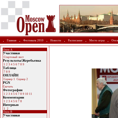
Главная
Фестиваль 2010
Новости
Расписание
Место игры
Отел
Опен А
Участники
Стартовый лист
Результаты/Жеребьевка
1
2
3
4
5
6
7
8
9
Таблица
7
8
9
ОНЛАЙН
Сервер 1
Сервер 2
PGN
Скачать
Фотографии
1
2
3
4
5
6
7
8
9
10
11
Комментарии
1
2
3
4
5
6
7
8
Интервью
1
2
Опен B
Участники