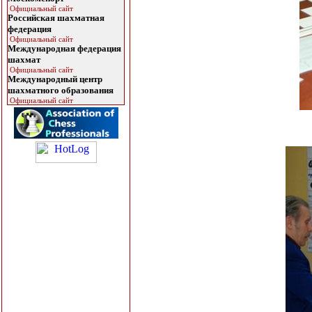
Официальный сайт
Российская шахматная
федерация
Официальный сайт
Международная федерация
шахмат
Официальный сайт
Международный центр
шахматного образования
Официальный сайт