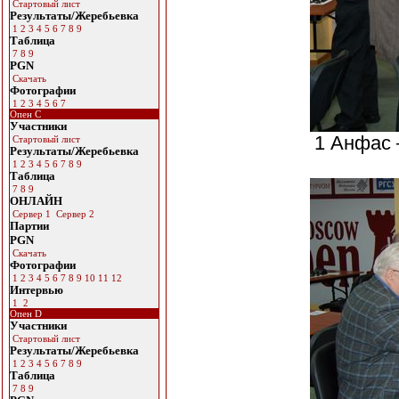
Стартовый лист
Результаты/Жеребьевка
1
2
3
4
5
6
7
8
9
Таблица
7
8
9
PGN
Скачать
Фотографии
1
2
3
4
5
6
7
Опен С
Участники
1 Анфас 
Стартовый лист
Результаты/Жеребьевка
1
2
3
4
5
6
7
8
9
Таблица
7
8
9
ОНЛАЙН
Сервер 1
Сервер 2
Партии
PGN
Скачать
Фотографии
1
2
3
4
5
6
7
8
9
10
11
12
Интервью
1
2
Опен D
Участники
Стартовый лист
Результаты/Жеребьевка
1
2
3
4
5
6
7
8
9
Таблица
7
8
9