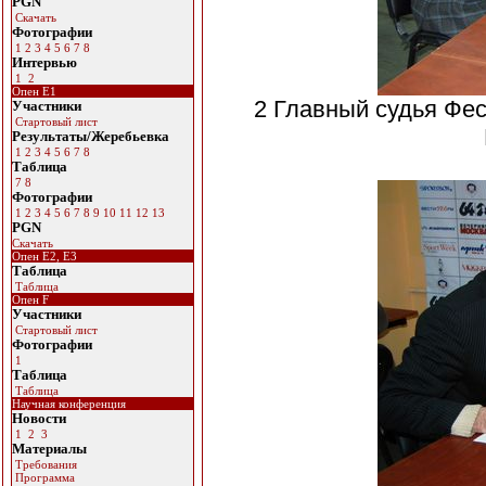
PGN
Скачать
Фотографии
1
2
3
4
5
6
7
8
Интервью
1
2
Опен E1
2 Главный судья Фе
Участники
Стартовый лист
Результаты/Жеребьевка
1
2
3
4
5
6
7
8
Таблица
7
8
Фотографии
1
2
3
4
5
6
7
8
9
10
11
12
13
PGN
Скачать
Опен E2, E3
Таблица
Таблица
Опен F
Участники
Стартовый лист
Фотографии
1
Таблица
Таблица
Научная конференция
Новости
1
2
3
Материалы
Требования
Программа